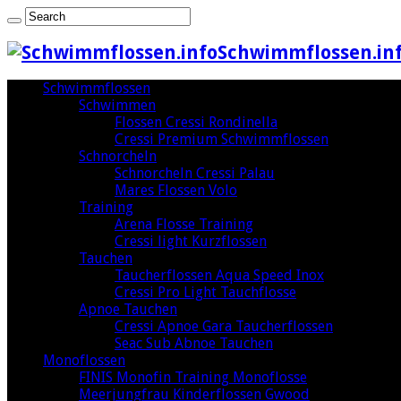
Schwimmflossen.inf
Schwimmflossen
Schwimmen
Flossen Cressi Rondinella
Cressi Premium Schwimmflossen
Schnorcheln
Schnorcheln Cressi Palau
Mares Flossen Volo
Training
Arena Flosse Training
Cressi light Kurzflossen
Tauchen
Taucherflossen Aqua Speed Inox
Cressi Pro Light Tauchflosse
Apnoe Tauchen
Cressi Apnoe Gara Taucherflossen
Seac Sub Abnoe Tauchen
Monoflossen
FINIS Monofin Training Monoflosse
Meerjungfrau Kinderflossen Gwood