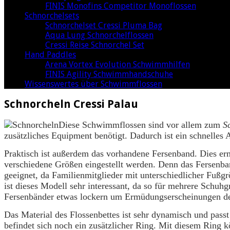
FINIS Monofins Competitor Monoflossen
Schnorchelsets
Schnorchelset Cressi Pluma Bag
Aqua Lung Schnorchelflossen
Cressi Reise Schnorchel Set
Hand Paddles
Arena Vortex Evolution Schwimmhilfen
FINIS Agility Schwimmhandschuhe
Wissenswertes über Schwimmflossen
Schnorcheln Cressi Palau
Diese Schwimmflossen sind vor allem zum
S
zusätzliches Equipment benötigt. Dadurch ist ein schnell
Praktisch ist außerdem das vorhandene Fersenband. Dies er
verschiedene Größen eingestellt werden. Denn das Fersenban
geeignet, da Familienmitglieder mit unterschiedlicher Fußg
ist dieses Modell sehr interessant, da so für mehrere Sch
Fersenbänder etwas lockern um Ermüdungserscheinungen d
Das Material des Flossenbettes ist sehr dynamisch und pas
befindet sich noch ein zusätzlicher Ring. Mit diesem Ring 