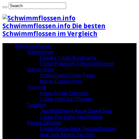
Schwimmflossen.info Die besten
Schwimmflossen im Vergleich
Schwimmflossen
Schwimmen
Flossen Cressi Rondinella
Cressi Premium Schwimmflossen
Schnorcheln
Schnorcheln Cressi Palau
Mares Flossen Volo
Training
Arena Flosse Training
Cressi light Kurzflossen
Tauchen
Taucherflossen Aqua Speed Inox
Cressi Pro Light Tauchflosse
Apnoe Tauchen
Cressi Apnoe Gara Taucherflossen
Seac Sub Abnoe Tauchen