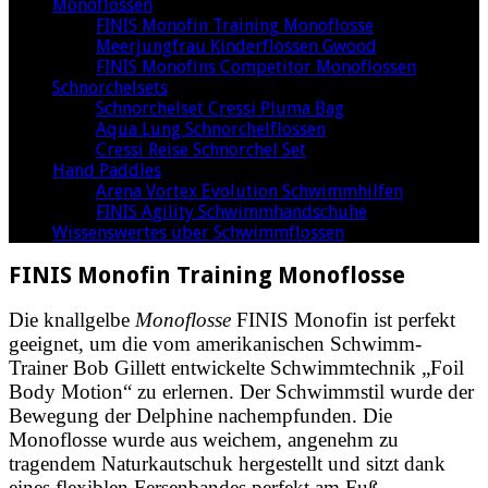
Monoflossen
FINIS Monofin Training Monoflosse
Meerjungfrau Kinderflossen Gwood
FINIS Monofins Competitor Monoflossen
Schnorchelsets
Schnorchelset Cressi Pluma Bag
Aqua Lung Schnorchelflossen
Cressi Reise Schnorchel Set
Hand Paddles
Arena Vortex Evolution Schwimmhilfen
FINIS Agility Schwimmhandschuhe
Wissenswertes über Schwimmflossen
FINIS Monofin Training Monoflosse
Die knallgelbe
Monoflosse
FINIS Monofin ist perfekt
geeignet, um die vom amerikanischen Schwimm-
Trainer Bob Gillett entwickelte Schwimmtechnik „Foil
Body Motion“ zu erlernen. Der Schwimmstil wurde der
Bewegung der Delphine nachempfunden. Die
Monoflosse wurde aus weichem, angenehm zu
tragendem Naturkautschuk hergestellt und sitzt dank
eines flexiblen Fersenbandes perfekt am Fuß.